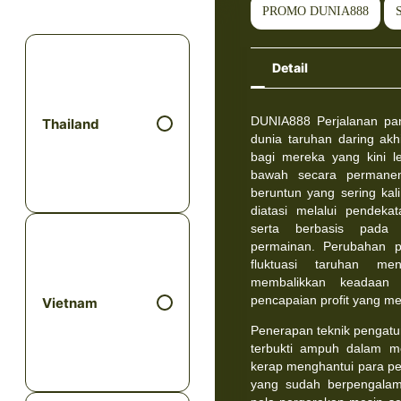
PROMO DUNIA888
PILIHAN SERVER
Detail
DUNIA888
Perjalanan pa
Thailand
dunia taruhan daring akh
bagi mereka yang kini l
bawah secara permanen
beruntun yang sering kali
diatasi melalui pendeka
serta berbasis pada 
permainan. Perubahan p
fluktuasi taruhan me
membalikkan keadaan
pencapaian profit yang 
Vietnam
Penerapan teknik pengatur
terbukti ampuh dalam m
kerap menghantui para 
yang sudah berpengala