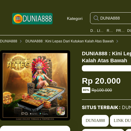
Kategori
DUNIA888
LINK DUNIA888
RTP DUNIA888
PROMO DUNIA888
DUNIA888
DUNIA888 : Kini Lepas Dari Kutukan Kalah Atas Bawah
DUNIA888 : Kini Le
Kalah Atas Bawah
Rp 20.000
Harga
Rp100.000
diskon
80%
sebelum
diskon
SITUS TERBAIK :
DUN
DUNIA888
LINK DU