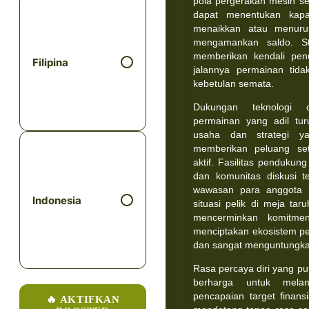
pola pergerakan mesin sec
dapat menentukan kapa
menaikkan atau menuru
mengamankan saldo. St
memberikan kendali pe
Filipina
jalannya permainan tida
kebetulan semata.
Dukungan teknologi c
permainan yang adil tu
usaha dan strategi ya
memberikan peluang se
aktif. Fasilitas pendukung
dan komunitas diskusi 
wawasan para anggota 
Indonesia
situasi pelik di meja taru
mencerminkan komitme
menciptakan ekosistem pe
dan sangat menguntungka
Rasa percaya diri yang p
berharga untuk mela
pencapaian target finans
🔥 AKTIFKAN